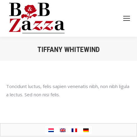
TIFFANY WHITEWIND
Je bent hier:
Toncidunt luctus, felis sapien venenatis nibh, non nibh ligula
a lectus. Sed non nisi felis.